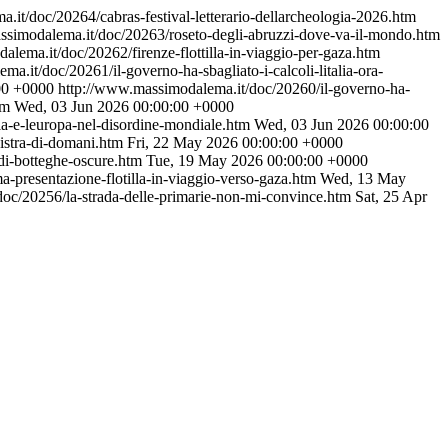
.it/doc/20264/cabras-festival-letterario-dellarcheologia-2026.htm
ssimodalema.it/doc/20263/roseto-degli-abruzzi-dove-va-il-mondo.htm
lema.it/doc/20262/firenze-flottilla-in-viaggio-per-gaza.htm
a.it/doc/20261/il-governo-ha-sbagliato-i-calcoli-litalia-ora-
00 +0000
http://www.massimodalema.it/doc/20260/il-governo-ha-
tm
Wed, 03 Jun 2026 00:00:00 +0000
ia-e-leuropa-nel-disordine-mondiale.htm
Wed, 03 Jun 2026 00:00:00
istra-di-domani.htm
Fri, 22 May 2026 00:00:00 +0000
di-botteghe-oscure.htm
Tue, 19 May 2026 00:00:00 +0000
presentazione-flotilla-in-viaggio-verso-gaza.htm
Wed, 13 May
oc/20256/la-strada-delle-primarie-non-mi-convince.htm
Sat, 25 Apr