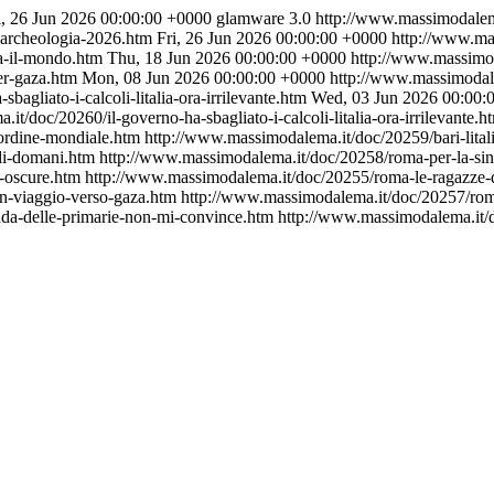
i, 26 Jun 2026 00:00:00 +0000
glamware 3.0
http://www.massimodalema
llarcheologia-2026.htm
Fri, 26 Jun 2026 00:00:00 +0000
http://www.ma
a-il-mondo.htm
Thu, 18 Jun 2026 00:00:00 +0000
http://www.massimoda
er-gaza.htm
Mon, 08 Jun 2026 00:00:00 +0000
http://www.massimodalem
agliato-i-calcoli-litalia-ora-irrilevante.htm
Wed, 03 Jun 2026 00:00:
t/doc/20260/il-governo-ha-sbagliato-i-calcoli-litalia-ora-irrilevante.h
sordine-mondiale.htm
http://www.massimodalema.it/doc/20259/bari-lital
-di-domani.htm
http://www.massimodalema.it/doc/20258/roma-per-la-sin
e-oscure.htm
http://www.massimodalema.it/doc/20255/roma-le-ragazze-
in-viaggio-verso-gaza.htm
http://www.massimodalema.it/doc/20257/roma-
ada-delle-primarie-non-mi-convince.htm
http://www.massimodalema.it/d