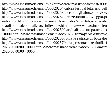
http://www.massimodalema.it/
(c) http://www.massimodalema.it/
it
Fr
http://www.massimodalema.it/doc/20264/cabras-festival-letterario-de
http://www.massimodalema.it/doc/20263/roseto-degli-abruzzi-dove-v
http://www.massimodalema.it/doc/20262/firenze-flottilla-in-viaggio-p
irrilevante.htm
http://www.massimodalema.it/doc/20261/il-governo-ha-sb
sbagliato-i-calcoli-litalia-ora-irrilevante.htm
http://www.massimodalema.i
http://www.massimodalema.it/doc/20259/bari-litalia-e-leuropa-nel-di
+0000
http://www.massimodalema.it/doc/20258/roma-per-la-sinistra
http://www.massimodalema.it/doc/20255/roma-le-ragazze-di-bottegh
http://www.massimodalema.it/doc/20257/roma-presentazione-flotilla-
2026 00:00:00 +0000
http://www.massimodalema.it/doc/20256/la-str
2026 00:00:00 +0000