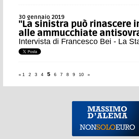
30 gennaio 2019
"La sinistra può rinascere 
alle ammucchiate antisovr
Intervista di Francesco Bei - La S
5
«
1
2
3
4
6
7
8
9
10
»