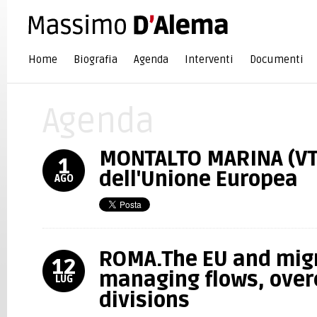
Home
Biografia
Agenda
Interventi
Documenti
Agenda
MONTALTO MARINA (VT)
1
dell'Unione Europea
AGO
ROMA.The EU and migr
12
managing flows, ove
LUG
divisions