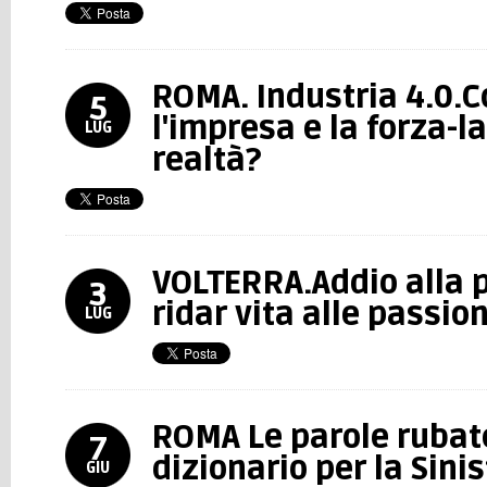
ROMA. Industria 4.0.
5
l'impresa e la forza-l
LUG
realtà?
VOLTERRA.Addio alla 
3
ridar vita alle passio
LUG
ROMA Le parole rubate
7
dizionario per la Sinis
GIU