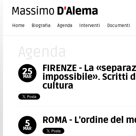
Home
Biografia
Agenda
Interventi
Documenti
Agenda
FIRENZE - La «separa
25
impossibile». Scritti d
MAR
cultura
ROMA - L'ordine del 
5
MAR