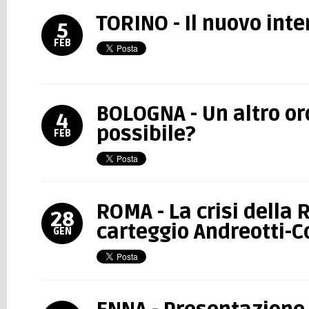
TORINO - Il nuovo int
5
FEB
BOLOGNA - Un altro or
4
possibile?
FEB
ROMA - La crisi della 
28
carteggio Andreotti-C
GEN