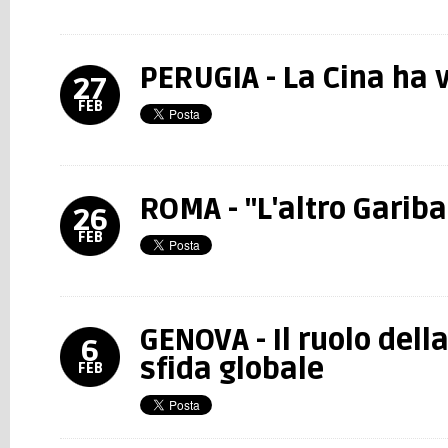
PERUGIA - La Cina ha 
27
FEB
ROMA - "L'altro Gariba
26
FEB
GENOVA - Il ruolo della
6
sfida globale
FEB