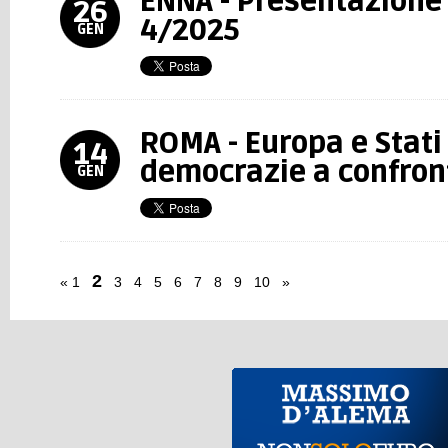
ENNA - Presentazione 
26
4/2025
GEN
ROMA - Europa e Stati
14
democrazie a confron
GEN
2
«
1
3
4
5
6
7
8
9
10
»