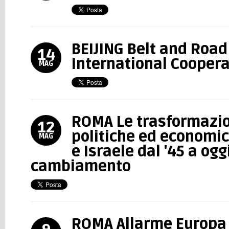
BEIJING Belt and Road
14
International Coopera
MAG
ROMA Le trasformazion
12
politiche ed economic
MAG
e Israele dal '45 a ogg
cambiamento
ROMA Allarme Europa