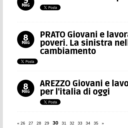
9
MAG
PRATO Giovani e lavora
8
poveri. La sinistra nel
MAG
cambiamento
AREZZO Giovani e lavo
8
per l'italia di oggi
MAG
30
«
26
27
28
29
31
32
33
34
35
»