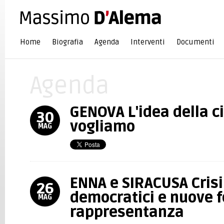
Home
Biografia
Agenda
Interventi
Documenti
Agenda
GENOVA L'idea della c
30
vogliamo
MAG
ENNA e SIRACUSA Crisi
26
democratici e nuove 
MAG
rappresentanza