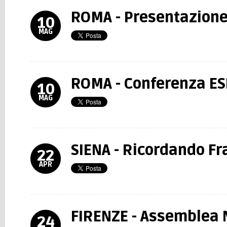
ROMA - Presentazione
10
MAG
ROMA - Conferenza ESR
10
MAG
SIENA - Ricordando Fr
22
APR
FIRENZE - Assemblea 
24