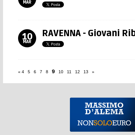
MAR
RAVENNA - Giovani Rib
10
MAR
9
«
4
5
6
7
8
10
11
12
13
»