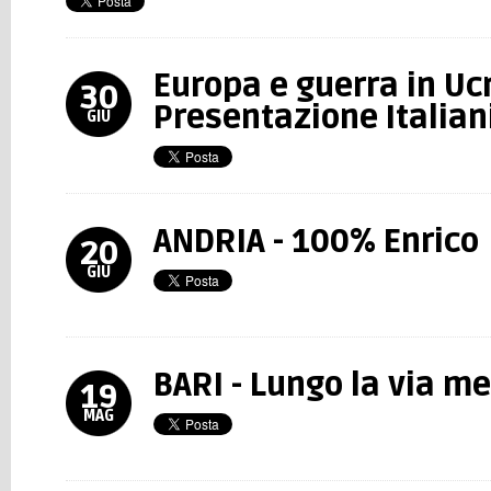
Europa e guerra in Uc
30
Presentazione Italia
GIU
ANDRIA - 100% Enrico
20
GIU
BARI - Lungo la via m
19
MAG