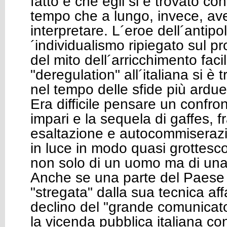
fatto è che egli si è trovato cont
tempo che a lungo, invece, av
interpretare. L´eroe dell´antipoli
´individualismo ripiegato sul pro
del mito dell´arricchimento facil
"deregulation" all´italiana si è
nel tempo delle sfide più ardu
Era difficile pensare un confron
impari e la sequela di gaffes, f
esaltazione e autocommiseraz
in luce in modo quasi grottesc
non solo di un uomo ma di una 
Anche se una parte del Paese
"stregata" dalla sua tecnica affa
declino del "grande comunicat
la vicenda pubblica italiana c