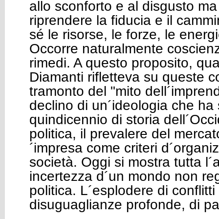
allo sconforto e al disgusto ma
riprendere la fiducia e il cammi
sé le risorse, le forze, le ener
Occorre naturalmente coscienz
rimedi. A questo proposito, qua
Diamanti rifletteva su queste c
tramonto del "mito dell´imprend
declino di un´ideologia che ha
quindicennio di storia dell´Occi
politica, il prevalere del mercat
´impresa come criteri d´organi
società. Oggi si mostra tutta l
incertezza d´un mondo non reg
politica. L´esplodere di conflitti
disuguaglianze profonde, di pa