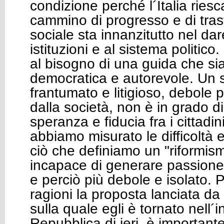
condizione perché l´Italia ries
cammino di progresso e di tra
sociale sta innanzitutto nel dar
istituzioni e al sistema politico.
al bisogno di una guida che si
democratica e autorevole. Un s
frantumato e litigioso, debole 
dalla società, non è in grado d
speranza e fiducia fra i cittadin
abbiamo misurato le difficoltà e
ciò che definiamo un "riformism
incapace di generare passione
e perciò più debole e isolato. 
ragioni la proposta lanciata d
sulla quale egli è tornato nell´i
Repubblica di ieri, è important