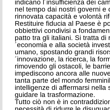
indicano l´insufficienza dei ca
nel tempo dai nostri governi e
rinnovata capacità e volontà rif
Restituire fiducia al Paese è p
obbiettivi condivisi a fondame
patto tra gli italiani. Si tratta di 
´economia e alla società inves
umano, spostando grandi risors
´innovazione, la ricerca, la f
rimovendo gli ostacoli, le barri
impediscono ancora alle nuove
tanta parte del mondo femminile
intelligenze di affermarsi nella 
guidare la trasformazione.
Tutto ciò non è in contraddizio
necessità di ridurre le disugua