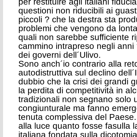
per restituire agli italiani fiduci
questioni non riducibili ai guas
piccoli ? che la destra sta pr
problemi che vengono da lontan
quali non sarebbe sufficiente ri
cammino intrapreso negli anni ?
dei governi dell´Ulivo.
Sono anch´io contrario alla ret
autodistruttiva sul declino dell
dubbio che la crisi dei grandi gr
la perdita di competitività in alc
tradizionali non segnano solo u
congiunturale ma fanno emerge
tenuta complessiva del Paese.
alla luce quanto fosse fasulla la
italiana fondata sulla dicotomi