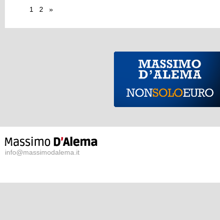
1
2
»
info@massimodalema.it