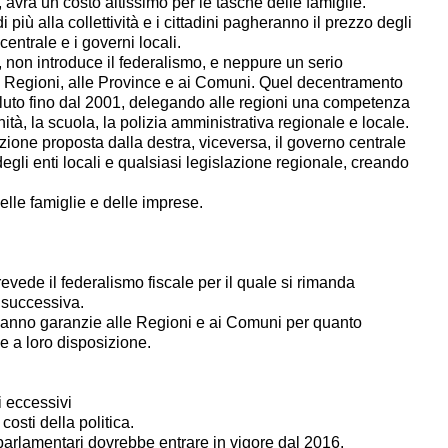
 avrà un costo altissimo per le tasche delle famiglie.
i più alla collettività e i cittadini pagheranno il prezzo degli
o centrale e i governi locali.
ti, non introduce il federalismo, e neppure un serio
e Regioni, alle Province e ai Comuni. Quel decentramento
oluto fino dal 2001, delegando alle regioni una competenza
ità, la scuola, la polizia amministrativa regionale e locale.
uzione proposta dalla destra, viceversa, il governo centrale
egli enti locali e qualsiasi legislazione regionale, creando
 delle famiglie e delle imprese.
revede il federalismo fiscale
per il quale si rimanda
 successiva.
danno garanzie alle Regioni e ai Comuni per quanto
ae a loro disposizione.
i eccessivi
costi della politica.
parlamentari dovrebbe entrare in vigore dal 2016.