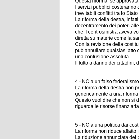
Questa riforma, se approvata,
I servizi pubblici costeranno d
inevitabili conflitti tra lo Stat
La riforma della destra, infat
decentramento dei poteri all
che il centrosinistra aveva v
diretta su materie come la san
Con la revisione della costit
può annullare qualsiasi atto d
una confusione assoluta.
Il tutto a danno dei cittadini,
4 - NO a un falso federalismo
La riforma della destra non p
genericamente a una riforma
Questo vuol dire che non si 
riguarda le risorse finanziari
5 - NO a una politica dai cost
La riforma non riduce affatto i 
La riduzione annunciata dei 