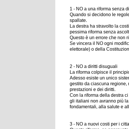
1 - NO a una riforma senza d
Quando si decidono le regole 
spallate.
La destra ha stravolto la cos
pessima riforma senza ascol
Questo è un errore che non r
Se vincera il NO ogni modific
elettorale) o della Costituzi
2 - NO a diritti disuguali
La riforma colpisce il principio
Adesso esiste un unico siste
gestito da ciascuna regione, ma
prestazioni e dei diritti.
Con la riforma della destra ci
gli italiani non avranno più l
fondamentali, alla salute e al
3 - NO a nuovi costi per i citta