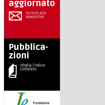
aggiornato
iscriviti alla
newsletter
Pubblica-
zioni
sfoglia l'indice
completo