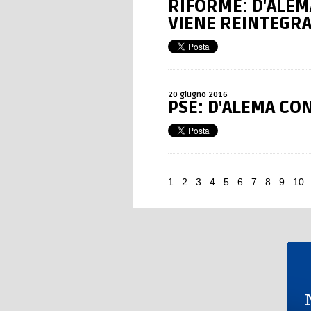
RIFORME: D'ALEMA
VIENE REINTEGRA
20 giugno 2016
PSE: D'ALEMA CO
1
2
3
4
5
6
7
8
9
10