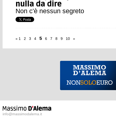
nulla da dire
Non c'è nessun segreto
5
«
1
2
3
4
6
7
8
9
10
»
info@massimodalema.it