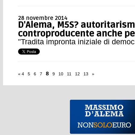
28 novembre 2014
D'Alema, M5S? autoritaris
controproducente anche per
"Tradita impronta iniziale di democ
8
«
4
5
6
7
9
10
11
12
13
»