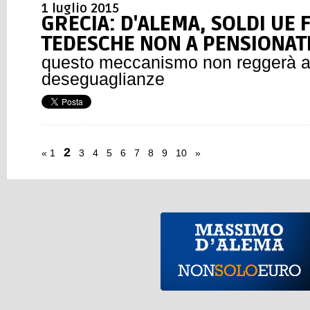
1 luglio 2015
GRECIA: D'ALEMA, SOLDI UE 
TEDESCHE NON A PENSIONATI
questo meccanismo non reggerà a
deseguaglianze
2
«
1
3
4
5
6
7
8
9
10
»