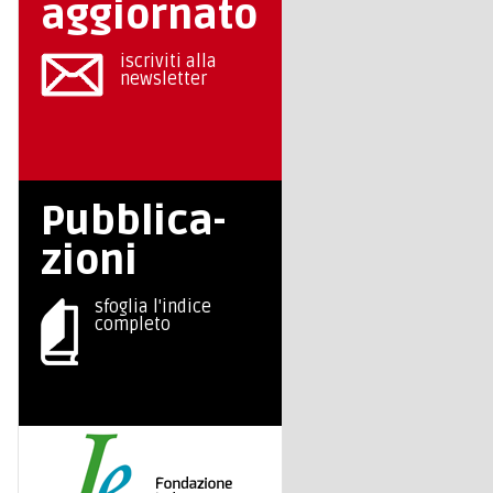
aggiornato
iscriviti alla
newsletter
Pubblica-
zioni
sfoglia l'indice
completo