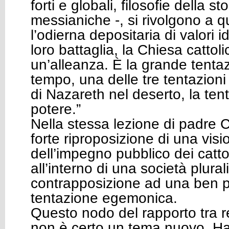
forti e globali, filosofie della s
messianiche -, si rivolgono a q
l’odierna depositaria di valori ide
loro battaglia, la Chiesa cattoli
un’alleanza. È la grande tenta
tempo, una delle tre tentazion
di Nazareth nel deserto, la ten
potere.”
Nella stessa lezione di padre 
forte riproposizione di una visi
dell’impegno pubblico dei cattoli
all’interno di una società plurali
contrapposizione ad una ben 
tentazione egemonica.
Questo nodo del rapporto tra r
non è certo un tema nuovo. H