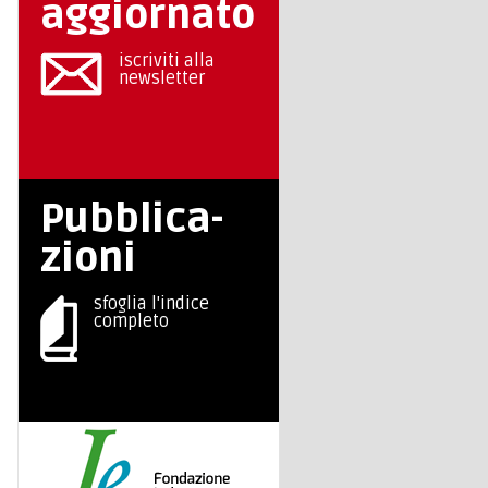
aggiornato
iscriviti alla
newsletter
Pubblica-
zioni
sfoglia l'indice
completo