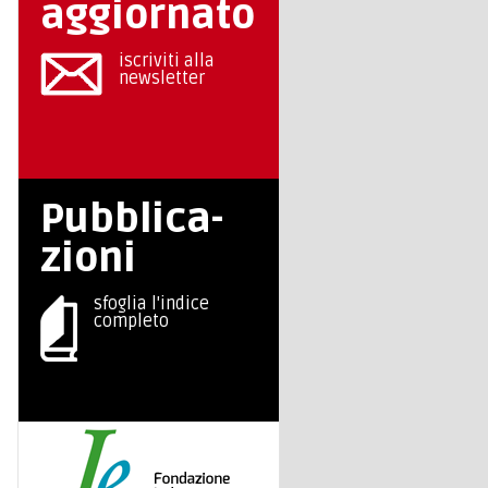
aggiornato
iscriviti alla
newsletter
Pubblica-
zioni
sfoglia l'indice
completo