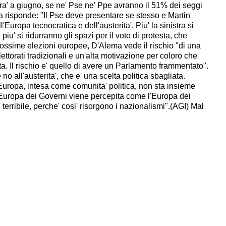
' a giugno, se ne' Pse ne' Ppe avranno il 51% dei seggi
 risponde: "Il Pse deve presentare se stesso e Martin
Europa tecnocratica e dell'austerita'. Piu' la sinistra si
iu' si ridurranno gli spazi per il voto di protesta, che
prossime elezioni europee, D'Alema vede il rischio "di una
ttorati tradizionali e un'alta motivazione per coloro che
ta. Il rischio e' quello di avere un Parlamento frammentato".
no all'austerita', che e' una scelta politica sbagliata.
'Europa, intesa come comunita' politica, non sta insieme
L'Europa dei Governi viene percepita come l'Europa dei
 e' terribile, perche' cosi' risorgono i nazionalismi".(AGI) Mal