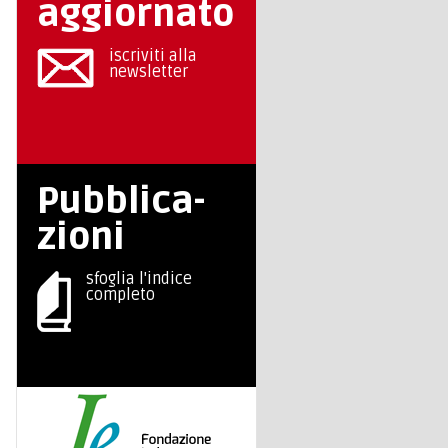
aggiornato
iscriviti alla
newsletter
Pubblica-
zioni
sfoglia l'indice
completo