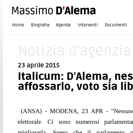
Home
Biografia
Agenda
Interventi
Documenti
Notizia d'agenzia
23 aprile 2015
Italicum: D'Alema, ne
affossarlo, voto sia li
(ANSA) - MODENA, 23 APR - "Nessuno v
elettorale. Ci sono numerosi parlament
migliorarla. Spero che il parlamento p