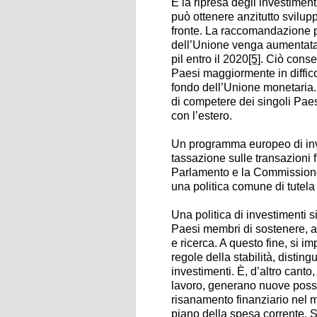
È la ripresa degli investimenti
può ottenere anzitutto svilu
fronte. La raccomandazione pr
dell’Unione venga aumentata
pil entro il 2020
[5]
. Ciò conse
Paesi maggiormente in difficol
fondo dell’Unione monetaria. 
di competere dei singoli Paesi
con l’estero.
Un programma europeo di inve
tassazione sulle transazioni f
Parlamento e la Commissione
una politica comune di tutela
Una politica di investimenti s
Paesi membri di sostenere, att
e ricerca. A questo fine, si i
regole della stabilità, distin
investimenti. È, d’altro canto
lavoro, generano nuove possibil
risanamento finanziario nel 
piano della spesa corrente. S