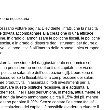
azione necessaria
cessario voltare pagina. È evidente, infatti, che la nascita
e dovuta accompagnare alla creazione di una efficace
 in grado di armonizzare le politiche fiscali, le politiche
rescita, e in grado di disporre degli strumenti per ridurre gli
livelli di produttività all’interno della Moneta unica europea.
o.
postare la pressione del riaggiustamento economico sul
oro ha perso terreno nei confronti del capitale, per via del
politiche salariali e dell’occupazione
[3]
. L’eurozona è
basso verso la flessibilità e la compressione dei salari,
 produttività, in assenza di forti investimenti per la
ggravare queste politiche recessive, si è aggiunta la
iche fiscali: nei Paesi dell’Unione, in media, attualmente, le
diti non da lavoro ammontano a circa il 15% del pil, mentre
pesano per oltre il 20%. Senza contare l’estrema facilità
a circolazione dei capitali, è possibile evadere o eludere il