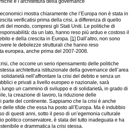
miche e l’architettura della governance
i economici mostra chiaramente che l’Europa non è stata in
rescita verificatisi prima della crisi, a differenza di quello
ti del mondo, compresi gli Stati Uniti. Le politiche di
sponsabilità: da un lato, hanno reso più arduo e costoso il
ebito e della crescita in Europa.
[1]
Dall’altro, non sono
overe le debolezze strutturali che hanno reso
cita europea, anche prima del 2007-2008.
crisi, che occorre un serio ripensamento delle politiche
essa architettura istituzionale della
governance
dell’area
solidarietà nell’affrontare la crisi del debito e senza un
blici e privati a livello europeo e nazionale, sarà
a lungo un cammino di sviluppo e di solidarietà, in grado di
ile, la creazione di lavoro, la riduzione delle
i parte del continente. Sappiamo che la crisi è anche
 e delle sfide che essa ha posto all’Europa. Ma è indubbio
rso di questi anni, sotto il peso di un’egemonia culturale
o politico conservatore, è stata del tutto inadeguata e ha
ostenibile e drammatica la crisi stessa.