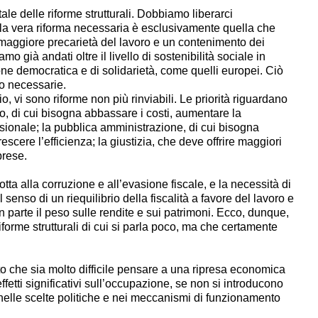
e delle riforme strutturali. Dobbiamo liberarci
la vera riforma necessaria è esclusivamente quella che
a maggiore precarietà del lavoro e un contenimento dei
amo già andati oltre il livello di sostenibilità sociale in
ne democratica e di solidarietà, come quelli europei. Ciò
no necessarie.
o, vi sono riforme non più rinviabili. Le priorità riguardano
co, di cui bisogna abbassare i costi, aumentare la
isionale; la pubblica amministrazione, di cui bisogna
escere l’efficienza; la giustizia, che deve offrire maggiori
prese.
otta alla corruzione e all’evasione fiscale, e la necessità di
enso di un riequilibrio della fiscalità a favore del lavoro e
 parte il peso sulle rendite e sui patrimoni. Ecco, dunque,
riforme strutturali di cui si parla poco, ma che certamente
o che sia molto difficile pensare a una ripresa economica
ffetti significativi sull’occupazione, se non si introducono
nelle scelte politiche e nei meccanismi di funzionamento