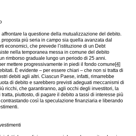
o
e affrontare la questione della mutualizzazione del debito.
 proposta più seria in campo sia quella avanzata dal
ti economici, che prevede l’istituzione di un
Debt
siste nella temporanea messa in comune del debito
 un rimborso graduale lungo un periodo di 25 anni.
per mettere progressivamente in piedi il fondo comune
[4]
bitati. È evidente – per essere chiari – che non si tratta di
tri debiti agli altri. Ciascun Paese, infatti, rimarrebbe
uota di debito e sarebbero previsti adeguati meccanismi di
ricchi, che garantiranno, agli occhi degli investitori, la
i tratta, piuttosto, di pagare il debito a tassi di interesse più
 contrastando così la speculazione finanziaria e liberando
estimenti.
vestimenti