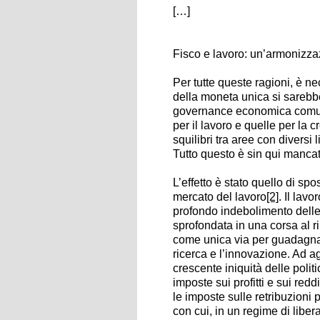
[…]
Fisco e lavoro: un’armonizz
Per tutte queste ragioni, è ne
della moneta unica si sarebb
governance
economica comune,
per il lavoro e quelle per la c
squilibri tra aree con diversi 
Tutto questo è sin qui mancat
L’effetto è stato quello di s
mercato del lavoro
[2]
. Il lav
profondo indebolimento delle 
sprofondata in una corsa al ri
come unica via per guadagnare
ricerca e l’innovazione. Ad a
crescente iniquità delle polit
imposte sui profitti e sui red
le imposte sulle retribuzioni 
con cui, in un regime di liber