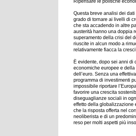
Ripensare le politiche econo
Questa breve analisi dei dat
grado di tornare ai livelli di c
che sta accadendo in altre par
austerità hanno una doppia re
superamento della crisi del d
riuscite in alcun modo a rimu
relativamente fiacca la cres
È evidente, dopo sei anni di 
economiche europee e della st
dell’euro. Senza una effettiva 
programma di investimenti pub
impossibile riportare l’Europ
favorire una crescita sostenib
diseguaglianze sociali in ogn
effetto della globalizzazione
che la risposta offerta nel co
neoliberista e di un predomini
reso per molti aspetti più ins