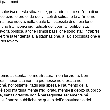
di patrimoni.
esplosiva questa situazione, portando l’euro sull’orlo di un
erazione profonda dei vincoli di solidarie tà all’interno
na fase nuova, nella quale la necessità di un più forte
che fra i teorici più radicali del dogma neoliberista.
volta politica, anche i timidi passi che sono stati intrapresi
nvertire la tendenza alla stagnazione, alla disoccupazione e
del lavoro.
omio austerità/riforme strutturali non funziona. Non
 così improntata non ha promosso né crescita né
hé, nonostante i tagli alla spesa e l’aumento della
o è solo marginalmente migliorato, mentre il debito pubblico
, senza crescita non è perseguibile seriamente né
elle finanze pubbliche né quello dell’abbattimento del