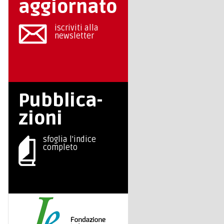
aggiornato
iscriviti alla
newsletter
Pubblica-
zioni
sfoglia l'indice
completo