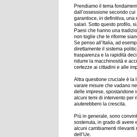
Prendiamo il tema fondamental
dall’ossessione secondo cui 
garantisce, in definitiva, un
salari. Sotto questo profilo, si
Paesi che hanno una tradizio
non toglie che le riforme sia
Se penso all’Italia, ad esempi
direttamente il sistema politi
trasparenza e la rapidità dec
ridurre la macchinosità e accr
certezze ai cittadini e alle im
Altra questione cruciale è la l
varare misure che vadano nel s
delle imprese, spostandone in
alcuni temi di intervento per 
aiuterebbero la crescita.
Più in generale, sono convint
sostenuta, in grado di avere e
alcuni cambiamenti rilevanti 
dell’Ue.