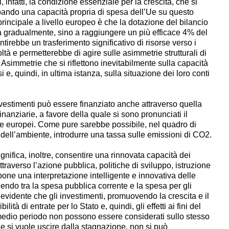
, infatti, la condizione essenziale per la crescita, che si
ppando una capacità propria di spesa dell’Ue su questo
incipale a livello europeo è che la dotazione del bilancio
 gradualmente, sino a raggiungere un più efficace 4% del
ntirebbe un trasferimento significativo di risorse verso i
tà e permetterebbe di agire sulle asimmetrie strutturali di
Asimmetrie che si riflettono inevitabilmente sulla capacità
 e, quindi, in ultima istanza, sulla situazione dei loro conti
stimenti può essere finanziato anche attraverso quella
inanziarie, a favore della quale si sono pronunciati il
 europei. Come pure sarebbe possibile, nel quadro di
 dell’ambiente, introdurre una tassa sulle emissioni di CO
2
.
ignifica, inoltre, consentire una rinnovata capacità dei
raverso l’azione pubblica, politiche di sviluppo, istruzione
mpone una interpretazione intelligente e innovativa delle
guendo tra la spesa pubblica corrente e la spesa per gli
, evidente che gli investimenti, promuovendo la crescita e il
ità di entrate per lo Stato e, quindi, gli effetti ai fini del
medio periodo non possono essere considerati sullo stesso
e si vuole uscire dalla stagnazione, non si può