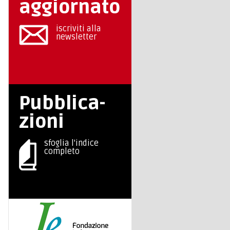
aggiornato
iscriviti alla
newsletter
Pubblica-
zioni
sfoglia l'indice
completo