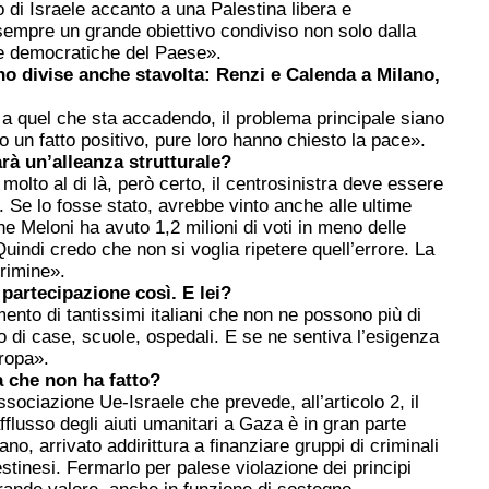
o di Israele accanto a una Palestina libera e
empre un grande obiettivo condiviso non solo dalla
rze democratiche del Paese».
no divise anche stavolta: Renzi e Calenda a Milano,
 a quel che sta accadendo, il problema principale siano
o un fatto positivo, pure loro hanno chiesto la pace».
rà un’alleanza strutturale?
olto al di là, però certo, il centrosinistra deve essere
i. Se lo fosse stato, avrebbe vinto anche alle ultime
che Meloni ha avuto 1,2 milioni di voti in meno delle
Quindi credo che non si voglia ripetere quell’errore. La
rimine».
partecipazione così. E lei?
ento di tantissimi italiani che non ne possono più di
di case, scuole, ospedali. E se ne sentiva l’esigenza
uropa».
 che non ha fatto?
sociazione Ue-Israele che prevede, all’articolo 2, il
’afflusso degli aiuti umanitari a Gaza è in gran parte
no, arrivato addirittura a finanziare gruppi di criminali
stinesi. Fermarlo per palese violazione dei principi