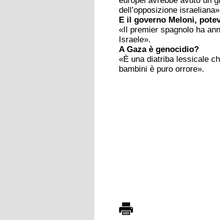
europei avrebbe avuto un g
dell’opposizione israeliana»
E il governo Meloni, potev
«Il premier spagnolo ha an
Israele».
A Gaza è genocidio?
«È una diatriba lessicale c
bambini è puro orrore».