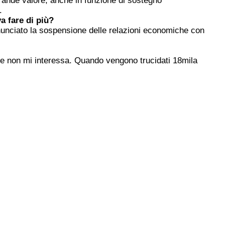
rande valore, anche in funzione di sostegno
.
a fare di più?
nunciato la sospensione delle relazioni economiche con
he non mi interessa. Quando vengono trucidati 18mila