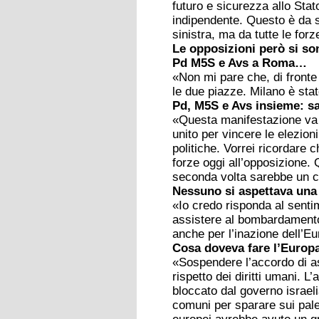
futuro e sicurezza allo Stat
indipendente. Questo è da s
sinistra, ma da tutte le fo
Le opposizioni però si so
Pd M5S e Avs a Roma…
«Non mi pare che, di fronte
le due piazze. Milano è stat
Pd, M5S e Avs insieme: sa
«Questa manifestazione va m
unito per vincere le elezion
politiche. Vorrei ricordare 
forze oggi all’opposizione. 
seconda volta sarebbe un c
Nessuno si aspettava una 
«Io credo risponda al sentim
assistere al bombardamento 
anche per l’inazione dell’E
Cosa doveva fare l’Europa
«Sospendere l’accordo di as
rispetto dei diritti umani. L
bloccato dal governo israelia
comuni per sparare sui pale