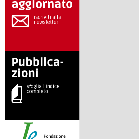
aggiornato
iscriviti alla
newsletter
Pubblica-
zioni
sfoglia l'indice
completo