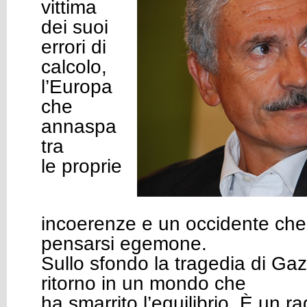
vittima
dei suoi
errori di
calcolo,
l’Europa
che
annaspa
tra
le proprie
incoerenze e un occidente che 
pensarsi egemone.
Sullo sfondo la tragedia di Ga
ritorno in un mondo che
ha smarrito l’equilibrio. È un 