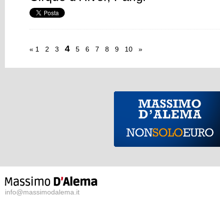
4
«
1
2
3
5
6
7
8
9
10
»
info@massimodalema.it