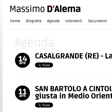
Home
Biografia
Agenda
Interventi
Documenti
Agenda
CASALGRANDE (RE) - L
14
APR
SAN BARTOLO A CINTOIA
11
giusta in Medio Orien
APR