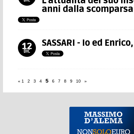
L'attualità del suo i
DIC
anni dalla scomparsa
SASSARI - Io ed Enrico,
12
DIC
5
«
1
2
3
4
6
7
8
9
10
»