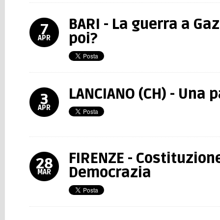
BARI - La guerra a Gaza
7
poi?
APR
LANCIANO (CH) - Una p
3
APR
FIRENZE - Costituzion
28
Democrazia
MAR