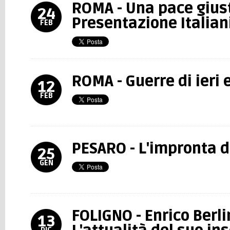
ROMA - Una pace gius
24
Presentazione Italian
FEB
ROMA - Guerre di ieri e
12
FEB
PESARO - L'impronta d
25
GEN
FOLIGNO - Enrico Berli
13