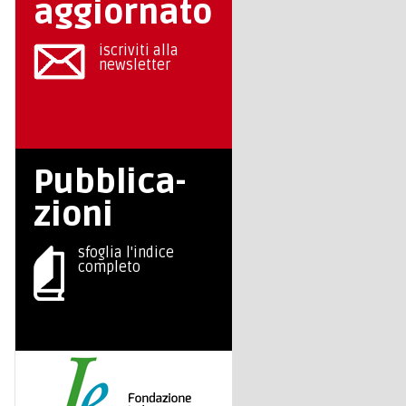
aggiornato
iscriviti alla
newsletter
Pubblica-
zioni
sfoglia l'indice
completo