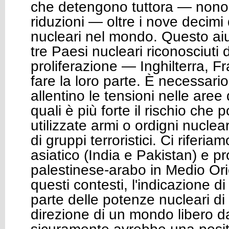
che detengono tuttora — nonos
riduzioni — oltre i nove decimi d
nucleari nel mondo. Questo aiut
tre Paesi nucleari riconosciuti 
proliferazione — Inghilterra, F
fare la loro parte. È necessario
allentino le tensioni nelle are
quali è più forte il rischio che
utilizzate armi o ordigni nuclea
di gruppi terroristici. Ci riferia
asiatico (India e Pakistan) e p
palestinese-arabo in Medio Or
questi contesti, l'indicazione d
parte delle potenze nucleari d
direzione di un mondo libero da