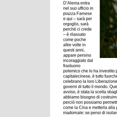
D’Alema entra
nel suo ufficio in
piazza Farnese
e qui – sarà per
orgoglio, sarà
perché ci crede
– è rilassato
come poche
altre volte in
questi anni,
appare persino
incoraggiato dal
frastuono
polemico che lo ha investito p
capitalecinese, è tutto fuorch
celebrano la loro Liberazione
governi di tutto il mondo. Qu
avviso, è stata la scelta sba
abbiamo bisogno di costruir
perciò non possiamo permette
come la Cina e metterla alla 
madornale: se pensi di isolare 