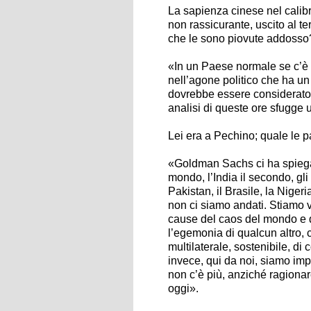
La sapienza cinese nel calib
non rassicurante, uscito al te
che le sono piovute addosso
«In un Paese normale se c’è 
nell’agone politico che ha un
dovrebbe essere considerato u
analisi di queste ore sfugge
Lei era a Pechino; quale le 
«Goldman Sachs ci ha spiegato
mondo, l’India il secondo, gli S
Pakistan, il Brasile, la Nigeri
non ci siamo andati. Stiamo 
cause del caos del mondo e 
l’egemonia di qualcun altro, 
multilaterale, sostenibile, d
invece, qui da noi, siamo im
non c’è più, anziché ragionar
oggi».