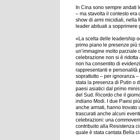
In Cina sono sempre andati l
– ma stavolta il contesto era 
show di armi micidiali, nella 
leader abituati a sopprimere 
«La scelta delle leadership oc
primo piano le presenze più sg
un’immagine molto parziale de
celebrazione non si è ridotta
non ha consentito di evidenzia
rappresentanti e personalità 
soprattutto – per ignoranza – 
stata la presenza di Putin o de
paesi asiatici dal primo mini
del Sud. Ricordo che il giorno
indiano Modi. I due Paesi pi
anche armati, hanno trovato u
trascurati anche alcuni eventi 
celebrazioni: una commovente
contribuito alla Resistenza c
quale è stata cantata Bella c