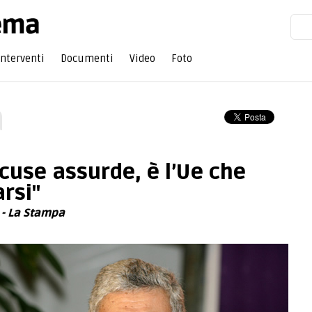
Interventi
Documenti
Video
Foto
a
ccuse assurde, è l’Ue che
arsi"
i - La Stampa