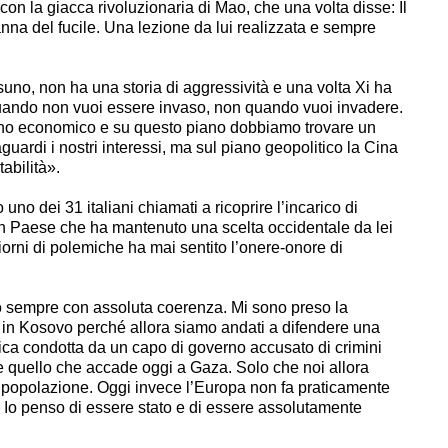
 con la giacca rivoluzionaria di Mao, che una volta disse: Il
anna del fucile. Una lezione da lui realizzata e sempre
o, non ha una storia di aggressività e una volta Xi ha
 quando non vuoi essere invaso, non quando vuoi invadere.
ano economico e su questo piano dobbiamo trovare un
uardi i nostri interessi, ma sul piano geopolitico la Cina
abilità».
o uno dei 31 italiani chiamati a ricoprire l’incarico di
un Paese che ha mantenuto una scelta occidentale da lei
giorni di polemiche ha mai sentito l’onere-onore di
to sempre con assoluta coerenza. Mi sono preso la
o in Kosovo perché allora siamo andati a difendere una
ica condotta da un capo di governo accusato di crimini
e quello che accade oggi a Gaza. Solo che noi allora
 popolazione. Oggi invece l’Europa non fa praticamente
 Io penso di essere stato e di essere assolutamente