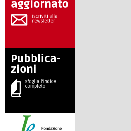
aggiornato
iscriviti alla
newsletter
Pubblica-
zioni
sfoglia l'indice
completo