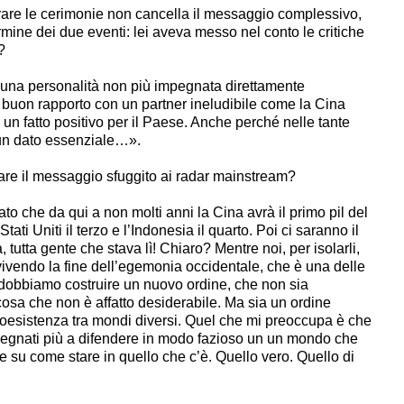
rare le cerimonie non cancella il messaggio complessivo,
rmine dei due eventi: lei aveva messo nel conto le critiche
?
una personalità non più impegnata direttamente
 buon rapporto con un partner ineludibile come la Cina
n fatto positivo per il Paese. Anche perché nelle tante
 un dato essenziale…».
pare il messaggio sfuggito ai radar mainstream?
 che da qui a non molti anni la Cina avrà il primo pil del
tati Uniti il terzo e l’Indonesia il quarto. Poi ci saranno il
a, tutta gente che stava lì! Chiaro? Mentre noi, per isolarli,
vivendo la fine dell’egemonia occidentale, che è una delle
dobbiamo costruire un nuovo ordine, che non sia
cosa che non è affatto desiderabile. Ma sia un ordine
i coesistenza tra mondi diversi. Quel che mi preoccupa è che
pegnati più a difendere in modo fazioso un un mondo che
e su come stare in quello che c’è. Quello vero. Quello di