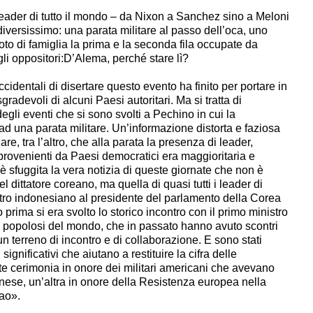
eader di tutto il mondo – da Nixon a Sanchez sino a Meloni
diversissimo: una parata militare al passo dell’oca, uno
foto di famiglia la prima e la seconda fila occupate da
gli oppositori:D’Alema, perché stare lì?
cidentali di disertare questo evento ha finito per portare in
radevoli di alcuni Paesi autoritari. Ma si tratta di
gli eventi che si sono svolti a Pechino in cui la
 ad una parata militare. Un’informazione distorta e faziosa
re, tra l’altro, che alla parata la presenza di leader,
provenienti da Paesi democratici era maggioritaria e
è sfuggita la vera notizia di queste giornate che non è
l dittatore coreano, ma quella di quasi tutti i leader di
stro indonesiano al presidente del parlamento della Corea
 prima si era svolto lo storico incontro con il primo ministro
ù popolosi del mondo, che in passato hanno avuto scontri
n terreno di incontro e di collaborazione. E sono stati
significativi che aiutano a restituire la cifra delle
 cerimonia in onore dei militari americani che avevano
inese, un’altra in onore della Resistenza europea nella
iao».