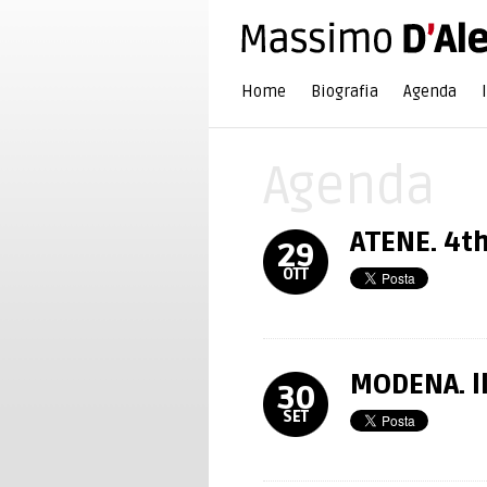
Home
Biografia
Agenda
Agenda
ATENE. 4t
29
OTT
MODENA. ll
30
SET