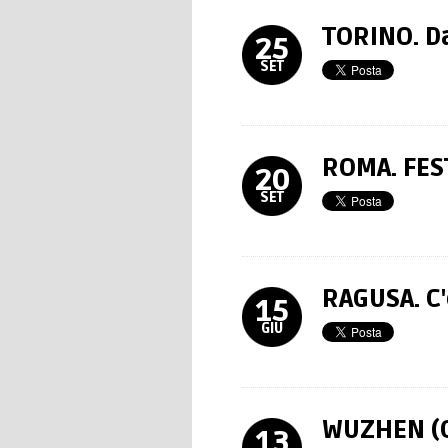
TORINO. Da
25
SET
ROMA. FES
20
SET
RAGUSA. C'
15
GIU
WUZHEN (C
13