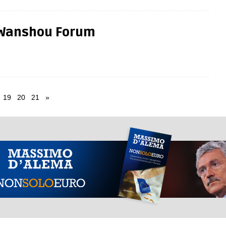
 Wanshou Forum
19
20
21
»