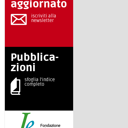
aggiornato
iscriviti alla
newsletter
Pubblica-
zioni
sfoglia l'indice
completo