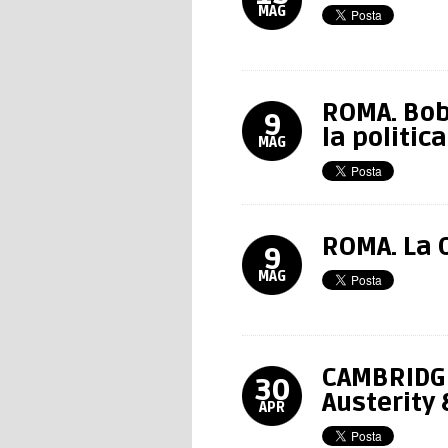
MAG
ROMA. Bob
9
la politica
MAG
ROMA. La C
9
MAG
CAMBRIDGE
30
Austerity 
APR