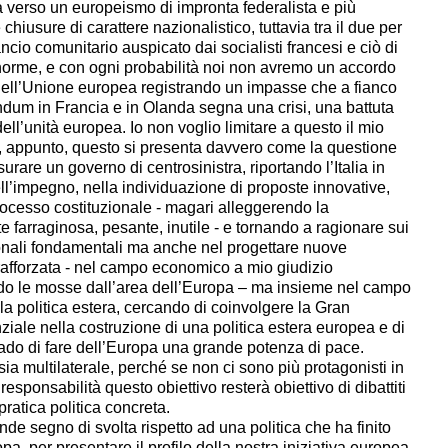
ta verso un europeismo di impronta federalista e più
iusure di carattere nazionalistico, tuttavia tra il due per
ncio comunitario auspicato dai socialisti francesi e ciò di
enorme, e con ogni probabilità noi non avremo un accordo
 dell’Unione europea registrando un impasse che a fianco
endum in Francia e in Olanda segna una crisi, una battuta
ell’unità europea. Io non voglio limitare a questo il mio
e, appunto, questo si presenta davvero come la questione
surare un governo di centrosinistra, riportando l’Italia in
nell’impegno, nella individuazione di proposte innovative,
rocesso costituzionale - magari alleggerendo la
e farraginosa, pesante, inutile - e tornando a ragionare sui
uzionali fondamentali ma anche nel progettare nuove
afforzata - nel campo economico a mio giudizio
o le mosse dall’area dell’Europa – ma insieme nel campo
ella politica estera, cercando di coinvolgere la Gran
ziale nella costruzione di una politica estera europea e di
grado di fare dell’Europa una grande potenza di pace.
a multilaterale, perché se non ci sono più protagonisti in
esponsabilità questo obiettivo resterà obiettivo di dibattiti
ratica politica concreta.
de segno di svolta rispetto ad una politica che ha finito
opa, per presentare il profilo della nostra iniziativa europea