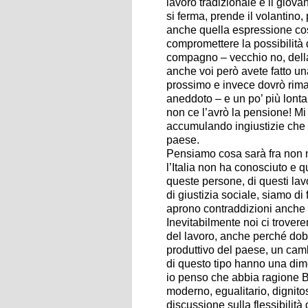
lavoro tradizionale e il giova
si ferma, prende il volantino
anche quella espressione cos
compromettere la possibilità 
compagno – vecchio no, della
anche voi però avete fatto u
prossimo e invece dovrò rima
aneddoto – e un po’ più lonta
non ce l’avrò la pensione! Mi
accumulando ingiustizie che 
paese.
Pensiamo cosa sarà fra non m
l’Italia non ha conosciuto e q
queste persone, di questi la
di giustizia sociale, siamo d
aprono contraddizioni anche
Inevitabilmente noi ci trovere
del lavoro, anche perché do
produttivo del paese, un cam
di questo tipo hanno una dime
io penso che abbia ragione B
moderno, egualitario, dignito
discussione sulla flessibilità