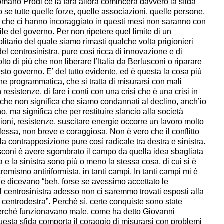
omano Prodi ce la farà allora comincerà davvero la sfida
mo se tutte quelle forze, quelle associazioni, quelle persone,
 che ci hanno incoraggiato in questi mesi non saranno con
cile del governo. Per non ripetere quel limite di un
solitario del quale siamo rimasti qualche volta prigionieri
el centrosinistra, pure così ricca di innovazione e di
lto di più che non liberare l’Italia da Berlusconi o riparare
esto governo. E’ del tutto evidente, ed è questa la cosa più
one programmatica, che si tratta di misurarsi con mali
 resistenze, di fare i conti con una crisi che è una crisi in
 che non significa che siamo condannati al declino, anch’io
o, ma significa che per restituire slancio alla società
zioni, resistenze, suscitare energie occorre un lavoro molto
essa, non breve e coraggiosa. Non è vero che il conflitto
alla contrapposizione pure così radicale tra destra e sinistra.
usconi è avere sgombrato il campo da quella idea sbagliata
 e la sinistra sono più o meno la stessa cosa, di cui si è
emismo antiriformista, in tanti campi. In tanti campi mi è
he dicevano “beh, forse se avessimo accettato le
el centrosinistra adesso non ci saremmo trovati esposti alla
 centrodestra”. Perché sì, certe conquiste sono state
erché funzionavano male, come ha detto Giovanni
uesta sfida comporta il coraggio di misurarsi con problemi