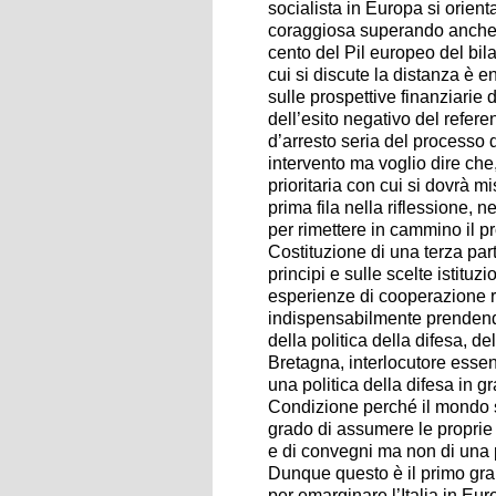
socialista in Europa si orien
coraggiosa superando anche ch
cento del Pil europeo del bila
cui si discute la distanza è 
sulle prospettive finanziarie
dell’esito negativo del refer
d’arresto seria del processo d
intervento ma voglio dire ch
prioritaria con cui si dovrà mi
prima fila nella riflessione, 
per rimettere in cammino il p
Costituzione di una terza part
principi e sulle scelte istit
esperienze di cooperazione r
indispensabilmente prendend
della politica della difesa, d
Bretagna, interlocutore essen
una politica della difesa in 
Condizione perché il mondo si
grado di assumere le proprie r
e di convegni ma non di una p
Dunque questo è il primo gran
per emarginare l’Italia in Eur