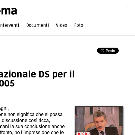
Interventi
Documenti
Video
Foto
zionale DS per il
005
gni,
one non significa che si possa
 discussione così ricca,
mani la sua conclusione anche
fronto, ho l’impressione che le