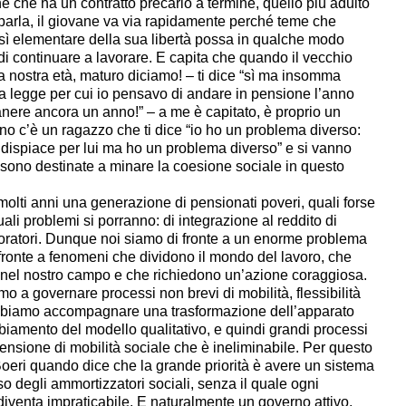
ne che ha un contratto precario a termine, quello più adulto
, parla, il giovane va via rapidamente perché teme che
ì elementare della sua libertà possa in qualche modo
di continuare a lavorare. E capita che quando il vecchio
 nostra età, maturo diciamo! – ti dice “sì ma insomma
na legge per cui io pensavo di andare in pensione l’anno
nere ancora un anno!” – a me è capitato, è proprio un
no c’è un ragazzo che ti dice “io ho un problema diverso:
 dispiace per lui ma ho un problema diverso” e si vanno
sono destinate a minare la coesione sociale in questo
olti anni una generazione di pensionati poveri, quali forse
uali problemi si porranno: di integrazione al reddito di
voratori. Dunque noi siamo di fronte a un enorme problema
i fronte a fenomeni che dividono il mondo del lavoro, che
 nel nostro campo e che richiedono un’azione coraggiosa.
mo a governare processi non brevi di mobilità, flessibilità
bbiamo accompagnare una trasformazione dell’apparato
biamento del modello qualitativo, e quindi grandi processi
nsione di mobilità sociale che è ineliminabile. Per questo
oeri quando dice che la grande priorità è avere un sistema
so degli ammortizzatori sociali, senza il quale ogni
 diventa impraticabile. E naturalmente un governo attivo,