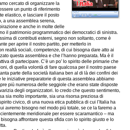
amo cercato di organizzare la
essere un punto di riferimento
elastico, e lasciare il posto
o, a una assemblea serena,
spirazione e anche in molte delle
ono il patrimonio programmatico dei democratici di sinistra.
sima di contributi esterni, segno non soltanto, come è
te per aprire il nostro partito, per metterlo in
 realtà sociali, competenze, di cui bisogna dare atto ai
ato questa assemblea e che l’hanno preparata. Ma è il
iva di partecipare. C’è un po’ lo spirito delle primarie che
oni, di quella volontà di fare qualcosa per il nostro paese
ta parte della società italiana ben al di là dei confini dei
utte le iniziative preparatorie di questa assemblea abbiamo
pre più numerosa delle seggiole che erano state disposte
avarizia degli organizzatori. Io credo che questo sentimento,
sa sia molto importante, sia una risorsa preziosa di
spirito civico, di una nuova etica pubblica di cui l’Italia ha
ui avremo bisogno nel modo più totale, se ce la faremo a
ficientemente meridionale per essere scaramantico – ma
bisogna affrontare questa sfida con lo spirito giusto e lo
tta.