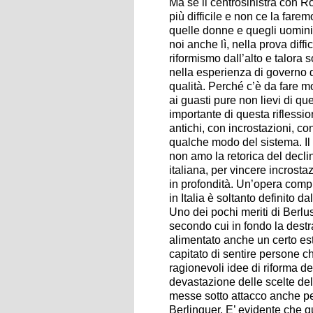
Ma se il centrosinistra con R
più difficile e non ce la fare
quelle donne e quegli uomini
noi anche lì, nella prova diffi
riformismo dall’alto e talora 
nella esperienza di governo d
qualità. Perché c’è da fare mo
ai guasti pure non lievi di qu
importante di questa riflessi
antichi, con incrostazioni, con
qualche modo del sistema. Il
non amo la retorica del declin
italiana, per vincere incrosta
in profondità. Un’opera compl
in Italia è soltanto definito d
Uno dei pochi meriti di Berl
secondo cui in fondo la destra
alimentato anche un certo estr
capitato di sentire persone c
ragionevoli idee di riforma d
devastazione delle scelte del
messe sotto attacco anche p
Berlinguer. E’ evidente che q