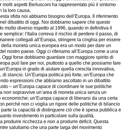
molti aspetti Berlusconi ha rappresentato più il sintomo
n la loro causa.
uesta sfida noi abbiamo bisogno dell’Europa. Il riferimento
e nel dibattito di oggi. Noi dobbiamo sapere che questo
o molto diverso rispetto al 1996, quando in definitiva il
semplice: l’Italia correva il rischio di perdere il passo, di
manere collegati all’Europa, stringere la cinghia per essere
a della moneta unica europea era un modo per dare un
el nostro paese. Oggi ci riferiamo all’Europa come a una
a. Oggi forse dobbiamo guardare con maggiore spirito di
Europa può fare per noi, piuttosto a quello che possiamo fare
un’Europa in grado di aiutare quella crescita innovativa,
à, di slancio. Un’Europa politica più forte, un’Europa che
rendo espressioni che abbiamo ascoltato in un dibattito
iusto – un’Europa capace di coordinare le sue politiche
a non sopravvive un’area di moneta unica senza un
e economiche; un’Europa capace di liberarsi da una certa
n perché non ci voglia un rigore delle politiche di bilancio
 parte la capacità di distinguere ciò che è spesa pubblica e
uanto investimento in particolare sulla qualità,
 a produrre ricchezza e non a produrre deficit. Questa
ntre salutiamo che una parte larga del movimento