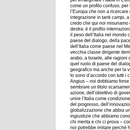
come un profilo confuso, per 
l’Europa che non a ricercare 
integrazione in tanti campi, a
credo che qui noi misuriamo da
destra: è il profilo internazio
il peso dell’Italia nel mondo c
paese del dialogo, della pace,
dell’Italia come paese nel Me
vecchia classe dirigente dem
arabo, a Israele, alle ragioni
quel ruolo di paese del dialo
geografico ma anche per la v
Io sono d’accordo con tutti i
Angius – noi dobbiamo forse 
sembrare un titolo scarsamente
azione, dell’obiettivo di gove
unire l’Italia come condizion
del progresso, dell’innovazi
globalizzazione che abbia un 
ingiustizie che abbiamo conosc
chi merita e chi ci prova – 
noi potrebbe imitare perché ha