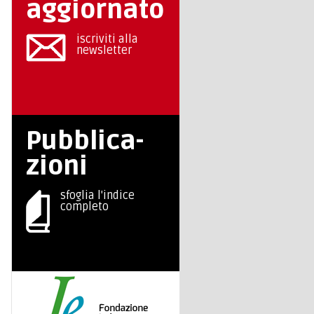
aggiornato
iscriviti alla
newsletter
Pubblica-
zioni
sfoglia l'indice
completo