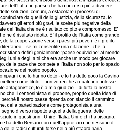
fare dell’Italia un paese che ha concorso più a dividere
delle soluzioni comuni, a ostacolare i processi di
 cominciare da quelli della giustizia, della sicurezza. Io
vvero gli errori più gravi, le scelte più negative della
nale dell’Italia che ne è risultato colpito e compromesso. E’
he ne è risultato ridotto. E’ il profilo dell’Italia come grande
 della cooperazione verso i paesi più poveri, è il profilo
diterraneo – se mi consentite una citazione - che la
ocristiana definì genialmente “paese equivicino” al mondo
 degli uni e degli altri che era anche un modo per giocare
go, della pace che compete all’Italia non solo per lo spazio
ocazione del nostro popolo.
 compagni che lo hanno detto - e lo ha detto poco fa Gavino
mettere come titolo – non vorrei che a qualcuno potesse
 antagonistico, lo è a mio giudizio – di tutta la nostra
rno che il centrosinistra si propone, proprio quella idea di
e perché il nostro paese riprenda con slancio il cammino
one, della partecipazione come protagonista a una
segno diverso rispetto a quella della guerra, delle
iuto in questi anni. Unire l’Italia. Unire chi ha bisogno,
come ha detto Bersani con quell’approccio che nessuno di
 delle radici culturali forse nella più straordinaria