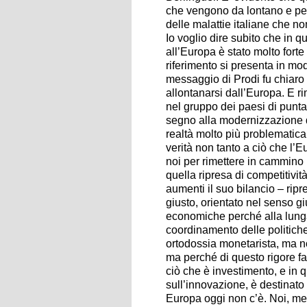
che vengono da lontano e per 
delle malattie italiane che no
Io voglio dire subito che in q
all’Europa è stato molto fort
riferimento si presenta in mod
messaggio di Prodi fu chiaro e 
allontanarsi dall’Europa. E ri
nel gruppo dei paesi di punt
segno alla modernizzazione d
realtà molto più problematic
verità non tanto a ciò che l’
noi per rimettere in cammino 
quella ripresa di competitivit
aumenti il suo bilancio – rip
giusto, orientato nel senso g
economiche perché alla lung
coordinamento delle politich
ortodossia monetarista, ma no
ma perché di questo rigore fa
ciò che è investimento, e in q
sull’innovazione, è destinato
Europa oggi non c’è. Noi, me