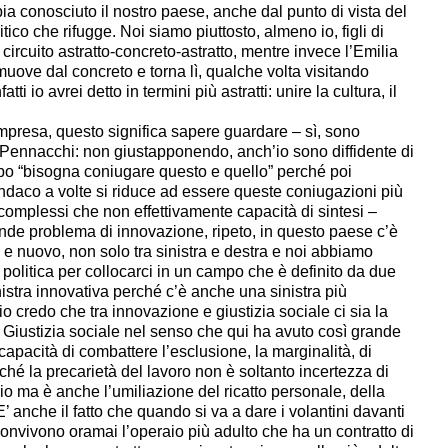
ia conosciuto il nostro paese, anche dal punto di vista del
tico che rifugge. Noi siamo piuttosto, almeno io, figli di
 circuito astratto-concreto-astratto, mentre invece l’Emilia
uove dal concreto e torna lì, qualche volta visitando
tti io avrei detto in termini più astratti: unire la cultura, il
l’impresa, questo significa sapere guardare – sì, sono
Pennacchi: non giustapponendo, anch’io sono diffidente di
tipo “bisogna coniugare questo e quello” perché poi
daco a volte si riduce ad essere queste coniugazioni più
 complessi che non effettivamente capacità di sintesi –
nde problema di innovazione, ripeto, in questo paese c’è
o e nuovo, non solo tra sinistra e destra e noi abbiamo
 politica per collocarci in un campo che è definito da due
istra innovativa perché c’è anche una sinistra più
 io credo che tra innovazione e giustizia sociale ci sia la
. Giustizia sociale nel senso che qui ha avuto così grande
capacità di combattere l’esclusione, la marginalità, di
erché la precarietà del lavoro non è soltanto incertezza di
rio ma è anche l’umiliazione del ricatto personale, della
E’ anche il fatto che quando si va a dare i volantini davanti
onvivono oramai l’operaio più adulto che ha un contratto di