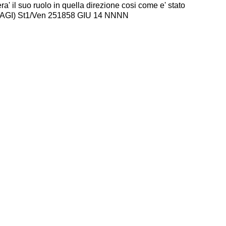
era' il suo ruolo in quella direzione cosi come e' stato
 (AGI) St1/Ven 251858 GIU 14 NNNN