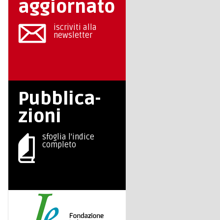
aggiornato
iscriviti alla
newsletter
Pubblica-
zioni
sfoglia l'indice
completo