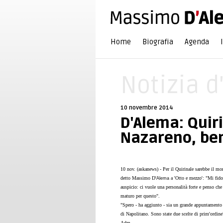
Home
Biografia
Agenda
Notizia d
10 novembre 2014
D'Alema: Quiri
Nazareno, be
10 nov. (askanews) - Per il Quirinale sarebbe il mo
detto Massimo D'
a 'Otto e mezzo': "Mi fido
Alema
auspicio: ci vuole una personalità forte e penso ch
maturo per questo".
"Spero - ha aggiunto - sia un grande appuntamento de
di Napolitano. Sono state due scelte di prim'ordine
Adm