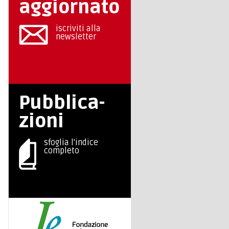
aggiornato
iscriviti alla
newsletter
Pubblica-
zioni
sfoglia l'indice
completo