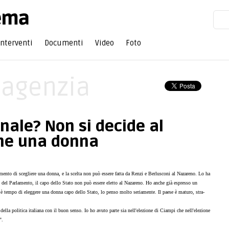
Interventi
Documenti
Video
Foto
'agenzia
nale? Non si decide al
ne una donna
mento di scegliere una donna, e la scelta non può essere fatta da Renzi e Berlusconi al Nazareno. Lo ha
 del Parlamento, il capo dello Stato non può essere eletto al Nazareno. Ho anche già espresso un
e è tempo di eleggere una donna capo dello Stato, lo penso molto seriamente. Il paese è maturo, stra-
lla politica italiana con il buon senso. Io ho avuto parte sia nell'elezione di Ciampi che nell'elezione
".