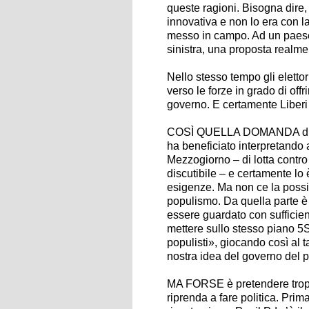
queste ragioni. Bisogna dire, 
innovativa e non lo era con l
messo in campo. Ad un paese 
sinistra, una proposta realm
Nello stesso tempo gli elettor
verso le forze in grado di off
governo. E certamente Liberi
COSÌ QUELLA DOMANDA di camb
ha beneficiato interpretando
Mezzogiorno – di lotta contro
discutibile – e certamente lo
esigenze. Ma non ce la poss
populismo. Da quella parte è
essere guardato con sufficie
mettere sullo stesso piano 5St
populisti», giocando così al t
nostra idea del governo del p
MA FORSE è pretendere troppo
riprenda a fare politica. Pri