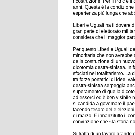
ricostruzione. Per il Pd c’è il
anni. Questa è la condizione 
esperienza più lunga che abb
Liberi e Uguali ha il dovere d
gran parte di elettorato milit
considera che il maggior partit
Per questo Liberi e Uguali de
minoritaria che non avrebbe
della costruzione di un nuovo
dicotomia destra-sinistra. In f
sfociati nel totalitarismo. La
tra forze portatrici di idee, va
destra-sinistra serpeggia anch
superamento di quella dicotom
ad esserci ed è ben visibile n
si candida a governare il paes
facendo tesoro delle elezioni 
di marzo. È innanzitutto il 
convinzione che «la storia non
Si tratta di un lavoro grand