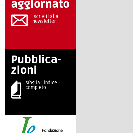
aggiornato
iscriviti alla
newsletter
Pubblica-
zioni
sfoglia l'indice
completo