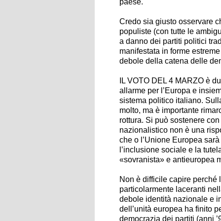
paese.
Credo sia giusto osservare c
populiste (con tutte le ambi
a danno dei partiti politici t
manifestata in forme estreme
debole della catena delle demo
IL VOTO DEL 4 MARZO è dunqu
allarme per l’Europa e insiem
sistema politico italiano. Sul
molto, ma è importante rimarca
rottura. Si può sostenere con
nazionalistico non è una ris
che o l’Unione Europea sarà c
l’inclusione sociale e la tute
«sovranista» e antieuropea me
Non è difficile capire perché
particolarmente laceranti nell
debole identità nazionale e in
dell’unità europea ha finito p
democrazia dei partiti (anni ’9