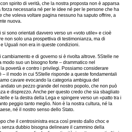
con spirito di verità, che la nostra proposta non è apparsa
a forza necessaria né per le idee né per le persone che ha
che voleva voltare pagina nessuno ha saputo offrire, a
ente nuova.
i si sono orientati davvero verso un «voto utile» e cioè
rire non solo una prospettiva di testimonianza, ma di
 e Uguali non era in queste condizioni.
iamento e di governo si è rivolta altrove. 5Stelle ne
 a modo suo un bisogno forte – drammatico nel
 la povertà e contro i privilegi. Possiamo considerare
 è – il modo in cui 5Stelle risponde a queste fondamentali
iamo cavare evocando la categoria ambigua del
 andato un pezzo grande del nostro popolo, che non può
nza e disprezzo. Anche per questo credo che sia sbagliato
elle e la destra della Lega e spingere verso un «patto tra i
anto peggio tanto meglio. Non è la nostra cultura, né la
aese, né il nostro senso dello Stato.
 che il centrosinistra esca così presto dallo choc e
ma senza dubbio bisogna delineare il cammino della