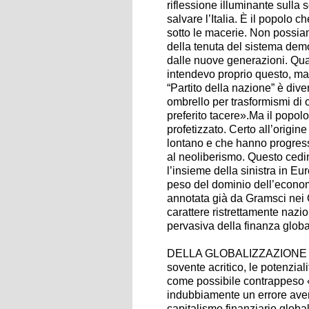
riflessione illuminante sulla
salvare l’Italia. È il popolo c
sotto le macerie. Non possiam
della tenuta del sistema democ
dalle nuove generazioni. Qua
intendevo proprio questo, ma l
“Partito della nazione” è div
ombrello per trasformismi di 
preferito tacere».Ma il popol
profetizzato. Certo all’origin
lontano e che hanno progress
al neoliberismo. Questo cedim
l’insieme della sinistra in Eur
peso del dominio dell’economi
annotata già da Gramsci nei Q
carattere ristrettamente nazio
pervasiva della finanza globa
DELLA GLOBALIZZAZIONE la si
sovente acritico, le potenzia
come possibile contrappeso «p
indubbiamente un errore avere
capitalismo finanziario globale