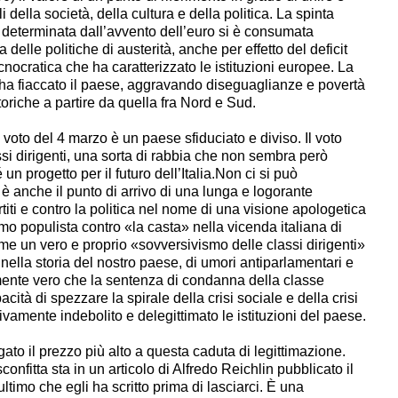
 della società, della cultura e della politica. La spinta
 determinata dall’avvento dell’euro si è consumata
elle politiche di austerità, anche per effetto del deficit
nocratica che ha caratterizzato le istituzioni europee. La
 ha fiaccato il paese, aggravando diseguaglianze e povertà
oriche a partire da quella fra Nord e Sud.
o del 4 marzo è un paese sfiduciato e diviso. Il voto
si dirigenti, una sorta di rabbia che non sembra però
 progetto per il futuro dell’Italia.Non ci si può
 anche il punto di arrivo di una lunga e logorante
rtiti e contro la politica nel nome di una visione apologetica
ismo populista contro «la casta» nella vicenda italiana di
ome un vero e proprio «sovversivismo delle classi dirigenti»
nella storia del nostro paese, di umori antiparlamentari e
ente vero che la sentenza di condanna della classe
pacità di spezzare la spirale della crisi sociale e della crisi
amente indebolito e delegittimato le istituzioni del paese.
il prezzo più alto a questa caduta di legittimazione.
confitta sta in un articolo di Alfredo Reichlin pubblicato il
ltimo che egli ha scritto prima di lasciarci. È una