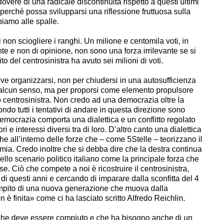
 dovere di una radicale discontinuità rispetto a questi ultimi
perché possa svilupparsi una riflessione fruttuosa sulla
iamo alle spalle.
i non sciogliere i ranghi. Un milione e centomila voti, in
ante e non di opinione, non sono una forza irrilevante se si
o del centrosinistra ha avuto sei milioni di voti.
ve organizzarsi, non per chiudersi in una autosufficienza
 alcun senso, ma per proporsi come elemento propulsore
 centrosinistra. Non credo ad una democrazia oltre la
ondo tutti i tentativi di andare in questa direzione sono
 democrazia comporta una dialettica e un conflitto regolato
lori e interessi diversi tra di loro. D’altro canto una dialettica
e all’interno delle forze che – come 5Stelle – teorizzano il
ia. Credo inoltre che si debba dire che la destra continua
ello scenario politico italiano come la principale forza che
e. Ciò che compete a noi è ricostruire il centrosinistra,
di questi anni e cercando di imparare dalla sconfitta del 4
compito di una nuova generazione che muova dalla
 è finita» come ci ha lasciato scritto Alfredo Reichlin.
e che deve essere compiuto e che ha bisogno anche di un