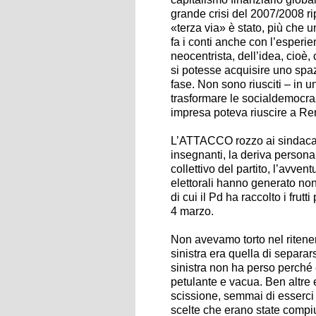
grande crisi del 2007/2008 ri
«terza via» è stato, più che u
fa i conti anche con l’esperien
neocentrista, dell’idea, cio
si potesse acquisire uno spaz
fase. Non sono riusciti – in u
trasformare le socialdemocra
impresa poteva riuscire a Ren
L’ATTACCO rozzo ai sindacati, 
insegnanti, la deriva persona
collettivo del partito, l’avven
elettorali hanno generato no
di cui il Pd ha raccolto i frut
4 marzo.
Non avevamo torto nel ritener
sinistra era quella di separa
sinistra non ha perso perché
petulante e vacua. Ben altre 
scissione, semmai di esserci 
scelte che erano state compiu