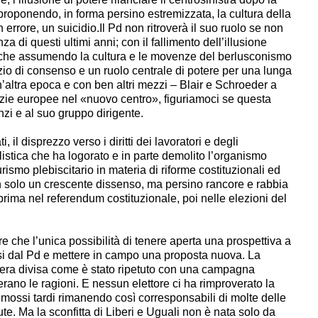
proponendo, in forma persino estremizzata, la cultura della
n errore, un suicidio.Il Pd non ritroverà il suo ruolo se non
za di questi ultimi anni; con il fallimento dell’illusione
è, che assumendo la cultura e le movenze del berlusconismo
io di consenso e un ruolo centrale di potere per una lunga
n’altra epoca e con ben altri mezzi – Blair e Schroeder a
zie europee nel «nuovo centro», figuriamoci se questa
zi e al suo gruppo dirigente.
il disprezzo verso i diritti dei lavoratori e degli
listica che ha logorato e in parte demolito l’organismo
turismo plebiscitario in materia di riforme costituzionali ed
n solo un crescente dissenso, ma persino rancore e rabbia
ti prima nel referendum costituzionale, poi nelle elezioni del
e che l’unica possibilità di tenere aperta una prospettiva a
rsi dal Pd e mettere in campo una proposta nuova. La
 era divisa come è stato ripetuto con una campagna
erano le ragioni. E nessun elettore ci ha rimproverato la
mossi tardi rimanendo così corresponsabili di molte delle
te. Ma la sconfitta di Liberi e Uguali non è nata solo da