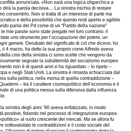
 sconfitta annunciata. «Non sarà una logica oligarchica a
he dirà la parola decisiva… La sinistra rischia di restare
o consentirlo. Non si tratta di un interesse di parte ma
ratico e della possibilità che questo resti aperto e agibile
ndo parlai del Pd come di un “Partito della nazione”
e mie parole sono state piegate nel loro contrario: il
entato uno strumento per l’occupazione del potere, un
ogni genere. Derubato del significato di ciò che dicevo, ho
o, il 4 marzo, ha detto la sua proprio come Alfredo aveva
e della crisi della sinistra ci sono scelte che vengono da
ivamente segnato la subalternità del socialismo europeo
ento non è di questi anni e ha riguardato – lo ripeto –
opa e negli Stati Uniti. La sinistra è rimasta schiacciata dal
a sulla politica, nella morsa di quella contraddizione –
uaderni – tra il carattere cosmopolitico dell’economia e il
nale di una politica messa sulla difensiva dalla influenza
le.
nistra degli anni ’90 aveva enfatizzato, in modo
lità positive, fidando nel processo di integrazione europea
olitico» al ruolo crescente dei mercati. Ma se allora fu
 sottovalutato le contraddizioni e il costo sociale del
, l’illusione di potere rilanciare il centrosinistra dopo la