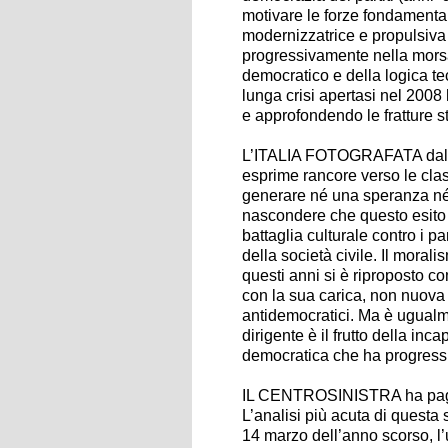
motivare le forze fondamentali
modernizzatrice e propulsiva
progressivamente nella morsa d
democratico e della logica tec
lunga crisi apertasi nel 2008
e approfondendo le fratture st
L’ITALIA FOTOGRAFATA dal vot
esprime rancore verso le clas
generare né una speranza né un
nascondere che questo esito è
battaglia culturale contro i pa
della società civile. Il moral
questi anni si è riproposto c
con la sua carica, non nuova 
antidemocratici. Ma è ugualm
dirigente è il frutto della inca
democratica che ha progressiv
IL CENTROSINISTRA ha pagato 
L’analisi più acuta di questa s
14 marzo dell’anno scorso, l’u