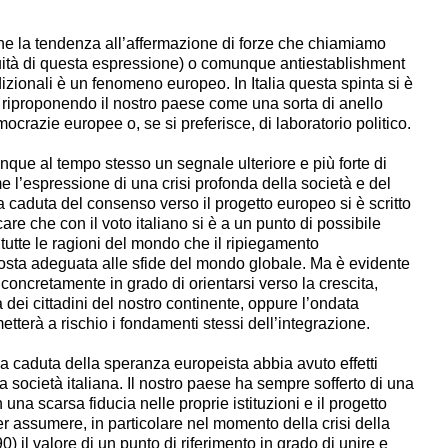
he la tendenza all’affermazione di forze che chiamiamo
guità di questa espressione) o comunque antiestablishment
radizionali è un fenomeno europeo. In Italia questa spinta si è
 riproponendo il nostro paese come una sorta di anello
crazie europee o, se si preferisce, di laboratorio politico.
e al tempo stesso un segnale ulteriore e più forte di
e l’espressione di una crisi profonda della società e del
la caduta del consenso verso il progetto europeo si è scritto
re che con il voto italiano si è a un punto di possibile
 tutte le ragioni del mondo che il ripiegamento
posta adeguata alle sfide del mondo globale. Ma è evidente
oncretamente in grado di orientarsi verso la crescita,
la dei cittadini del nostro continente, oppure l’ondata
tterà a rischio i fondamenti stessi dell’integrazione.
 la caduta della speranza europeista abbia avuto effetti
a società italiana. Il nostro paese ha sempre sofferto di una
 una scarsa fiducia nelle proprie istituzioni e il progetto
er assumere, in particolare nel momento della crisi della
0) il valore di un punto di riferimento in grado di unire e