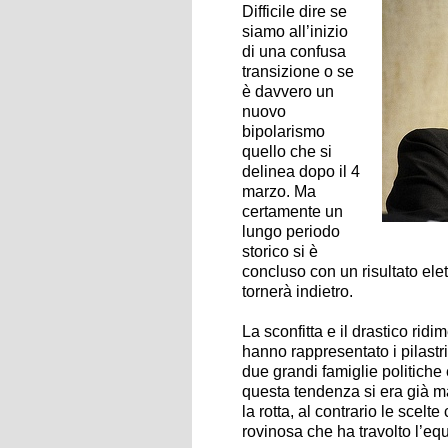
Difficile dire se
siamo all’inizio
di una confusa
transizione o se
è davvero un
nuovo
bipolarismo
quello che si
delinea dopo il 4
marzo. Ma
certamente un
lungo periodo
storico si è
concluso con un risultato ele
tornerà indietro.
La sconfitta e il drastico rid
hanno rappresentato i pilastr
due grandi famiglie politiche
questa tendenza si era già man
la rotta, al contrario le scel
rovinosa che ha travolto l’equi