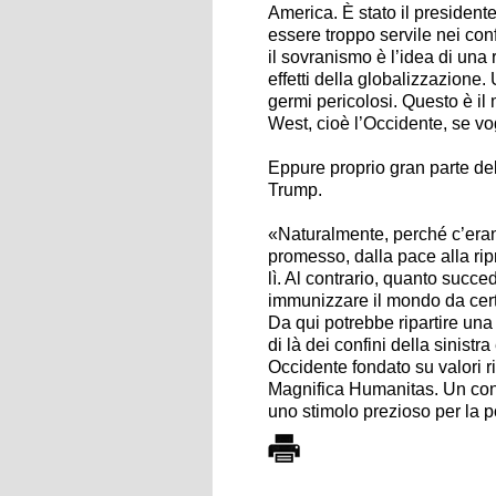
America. È stato il president
essere troppo servile nei con
il sovranismo è l’idea di una 
effetti della globalizzazione
germi pericolosi. Questo è 
West
, cioè l’Occidente, se v
Eppure proprio gran parte d
Trump.
«Naturalmente, perché c’eran
promesso, dalla pace alla ri
lì. Al contrario, quanto succ
immunizzare il mondo da certe
Da qui potrebbe ripartire un
di là dei confini della sinistr
Occidente fondato su valori r
Magnifica Humanitas. Un conc
uno stimolo prezioso per la p