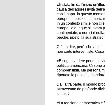
«È stata fin dall’inizio un’il
causa dell’aggressività dell
con il papa. In questo momen
europee e posizioni american
In un contesto simile non ci 
europei, e dunque si lavora pe
continentale, o non si è nulla
perché, ripeto, la sua strate
C’è da dire, però, che anche
non certo interventiste. Cos
«Bisogna vedere per quali vie
politica americana. Ci sono 
comprensibili. Ma personalm
riportato la pace nel mondo».
Dall’altra parte, il mondo pro
attraversato da profonde divis
sintesi?
«La reazione democratica c’è