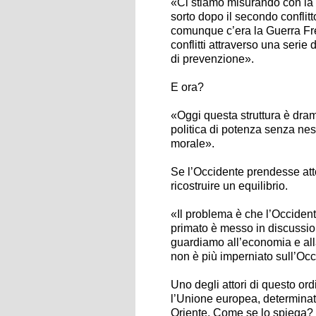
«Ci stiamo misurando con la 
sorto dopo il secondo conflit
comunque c’era la Guerra Fre
conflitti attraverso una serie 
di prevenzione».
E ora?
«Oggi questa struttura è dram
politica di potenza senza nes
morale».
Se l’Occidente prendesse atto
ricostruire un equilibrio.
«Il problema è che l’Occident
primato è messo in discussion
guardiamo all’economia e al
non è più imperniato sull’Oc
Uno degli attori di questo or
l’Unione europea, determinat
Oriente. Come se lo spiega?