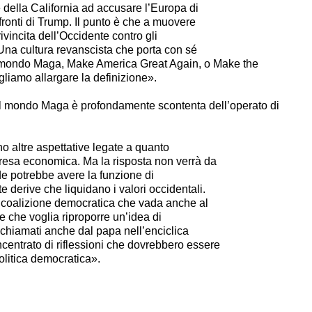
e della California ad accusare l’Europa di
fronti di Trump. Il punto è che a muovere
rivincita dell’Occidente contro gli
. Una cultura revanscista che porta con sé
il mondo Maga,
Make America Great Again
, o
Make the
ogliamo allargare la definizione».
el mondo Maga è profondamente scontenta dell’operato di
o altre aspettative legate a quanto
presa economica. Ma la risposta non verrà da
ede potrebbe avere la funzione di
 derive che liquidano i valori occidentali.
a coalizione democratica che vada anche al
a e che voglia riproporre un’idea di
ichiamati anche dal papa nell’enciclica
entrato di riflessioni che dovrebbero essere
olitica democratica».