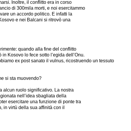
rsi. Inoltre, il conflitto era in corso
lancio di 300mila morti, e noi esercitammo
vare un accordo politico. E infatti la
l Kosovo e nei Balcani si ritrovò una
.
mente: quando alla fine del conflitto
ò in Kosovo lo fece sotto l’egida dell’Onu.
abbiamo ex post sanato il
vulnus
, ricostruendo un tessuto
ome si sta muovendo?
a alcun ruolo significativo. La nostra
igionata nell’idea sbagliata della
oter esercitare una funzione di ponte tra
in virtù della sua affinità con il