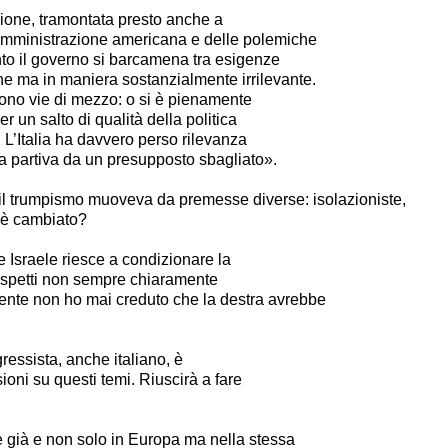
lusione, tramontata presto anche a
’amministrazione americana e delle polemiche
to il governo si barcamena tra esigenze
e ma in maniera sostanzialmente irrilevante.
sono vie di mezzo: o si è pienamente
r un salto di qualità della politica
. L’Italia ha davvero perso rilevanza
gia partiva da un presupposto sbagliato».
 il trumpismo muoveva da premesse diverse: isolazioniste,
a è cambiato?
 Israele riesce a condizionare la
aspetti non sempre chiaramente
ente non ho mai creduto che la destra avrebbe
gressista, anche italiano, è
ioni su questi temi. Riuscirà a fare
 già e non solo in Europa ma nella stessa