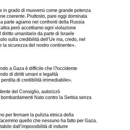
e in grado di muoversi come grande potenza
one coerente. Piuttosto, pare oggi dominata
a parte agiamo nei confronti della Russia
l’altra però accettiamo ogni violazione
l diritto umanitario da parte di Israele
o sulla credibilità dell’Ue ma, credo, nel
 e la sicurezza del nostro continente».
do a Gaza è difficile che l?occidente
do di diritti umani e legalità
perdita di credibilità irrimediabile».
idente del Consiglio, autorizzò
i bombardamenti Nato contro la Serbia senza
o per fermare la pulizia etnica della
facemmo quello che nessuno ha fatto per Gaza.
itabile dall’impossibilità di indurre