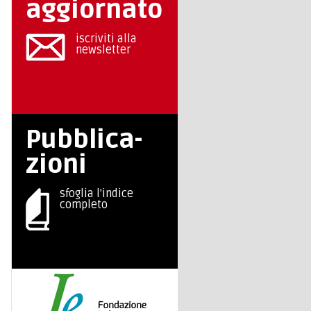
aggiornato
iscriviti alla
newsletter
Pubblica-
zioni
sfoglia l'indice
completo