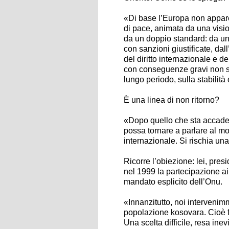
«Di base l’Europa non appar
di pace, animata da una visi
da un doppio standard: da un
con sanzioni giustificate, dal
del diritto internazionale e de
con conseguenze gravi non sol
lungo periodo, sulla stabilità
È una linea di non ritorno?
«Dopo quello che sta accaden
possa tornare a parlare al mon
internazionale. Si rischia una 
Ricorre l’obiezione: lei, pres
nel 1999 la partecipazione a
mandato esplicito dell’Onu.
«Innanzitutto, noi intervenimm
popolazione kosovara. Cioè 
Una scelta difficile, resa inev