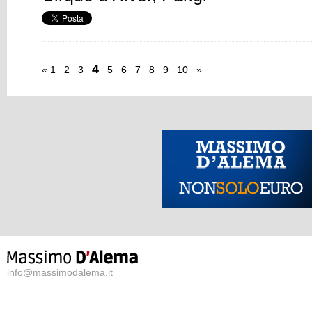
4
«
1
2
3
5
6
7
8
9
10
»
info@massimodalema.it