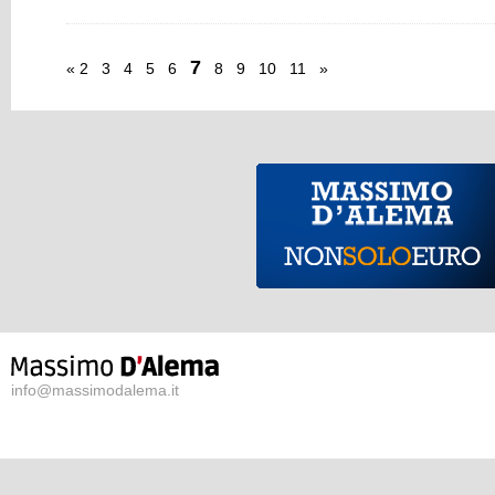
7
«
2
3
4
5
6
8
9
10
11
»
info@massimodalema.it