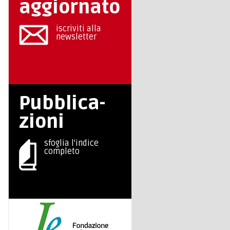
aggiornato
iscriviti alla
newsletter
Pubblica-
zioni
sfoglia l'indice
completo