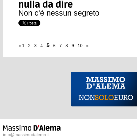
nulla da dire
Non c'è nessun segreto
5
«
1
2
3
4
6
7
8
9
10
»
info@massimodalema.it