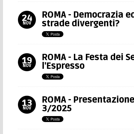
ROMA - Democrazia e
24
strade divergenti?
NOV
ROMA - La Festa dei S
19
l'Espresso
NOV
ROMA - Presentazione 
13
3/2025
NOV