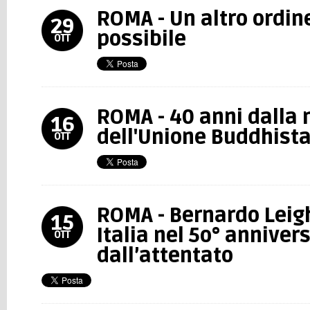
ROMA - Un altro ordin
29
possibile
OTT
ROMA - 40 anni dalla 
16
dell'Unione Buddhista
OTT
ROMA - Bernardo Leigh
15
Italia nel 5o° anniver
OTT
dall’attentato