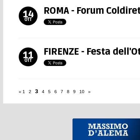
ROMA - Forum Coldiret
14
OTT
FIRENZE - Festa dell'
11
OTT
3
«
1
2
4
5
6
7
8
9
10
»