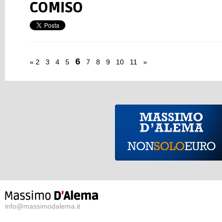
COMISO
6
«
2
3
4
5
7
8
9
10
11
»
info@massimodalema.it