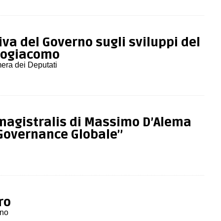
va del Governo sugli sviluppi del
rogiacomo
mera dei Deputati
 magistralis di Massimo D’Alema
“Governance Globale”
ro
ino