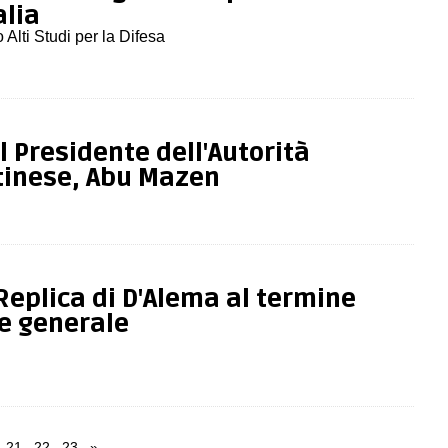
alia
 Alti Studi per la Difesa
l Presidente dell'Autorità
tinese, Abu Mazen
Replica di D'Alema al termine
ne generale
21
22
23
»