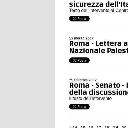
sicurezza dell'It
Testo dell'intervento al Centro
15 marzo 2007
Roma - Lettera a
Nazionale Pales
21 febbraio 2007
Roma - Senato - 
della discussio
Il testo dell'intervento
19
«
14
15
16
17
18
20