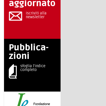
aggiornato
iscriviti alla
newsletter
Pubblica-
zioni
sfoglia l'indice
completo