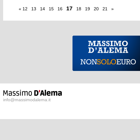
17
«
12
13
14
15
16
18
19
20
21
»
info@massimodalema.it