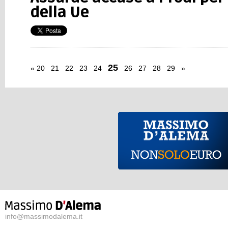
della Ue
25
«
20
21
22
23
24
26
27
28
29
»
info@massimodalema.it